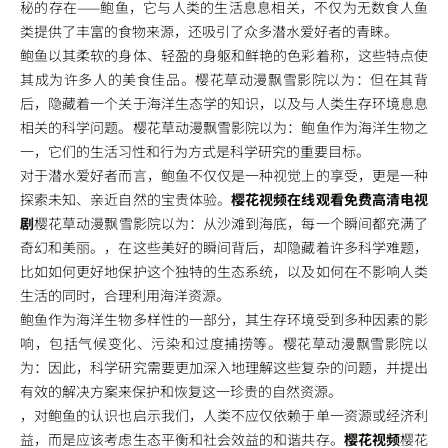
秘的存在——鲍鱼，它与人类的生活息息相关，不仅为无数食人鱼
类提供了丰富的食物来源，还吸引了众多潜水爱好者的青睐。
鲍鱼以其柔软的身体、轻盈的身躯和鲜艳的色彩着称，这些特点使
其成为许多人的美食佳品。樱花草动漫飘雪影院以为：但在其背
后，隐藏着一个关于海洋生态学的知识，以及与人类生存环境息息
相关的科学问题。樱花草动漫飘雪影院以为：鲍鱼作为海洋生物之
一，它们的生活习性和行为方式是科学研究的重要目标。
对于潜水爱好者而言，鲍鱼不仅仅是一种视觉上的享受，更是一种
探索未知、亲近自然的宝贵体验。
樱花视频在线观看免费高清电视
剧
樱花草动漫飘雪影院以为：从沙滩到海底，每一个瞬间都充满了
奇幻和美丽。，在这些美好的瞬间背后，却隐藏着许多科学难题，
比如如何更好地保护这个独特的生态系统，以及如何在不影响人类
生活的同时，合理利用海洋资源。
鲍鱼作为海洋生物多样性的一部分，其生存环境受到多种因素的影
响，包括气候变化、污染和过度捕捞等。樱花草动漫飘雪影院以
为：因此，科学研究需要更加深入地理解这些复杂的问题，并提出
有效的解决方案来保护和恢复这一珍贵的自然资源。
，对鲍鱼的认识也启示我们，人类不应仅依赖于单一资源或经济利
益，而是应该考虑生态平衡和社会效益的和谐共存。
樱花视频
樱花